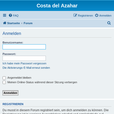
Costa del Azahar
FAQ
Registrieren
Anmelden
S
Startseite
Forum
u
Anmelden
c
h
Benutzername:
e
Passwort:
Ich habe mein Passwort vergessen
Die Aktivierungs-E-Mail erneut senden
Angemeldet bleiben
Meinen Online-Status während dieser Sitzung verbergen
REGISTRIEREN
Du musst in diesem Forum registriert sein, um dich anmelden zu können. Die